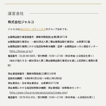
運営会社
株式会社ジャルコ
ジャルコは
JALCOホールディングス
のグループ会社です。
金融商品取引業登録番号：関東財務局長(金商)第2871号
金融商品取引業協会：一般社団法人第二種金融商品取引業協会 会員第592番
金融商品取引業務にかかる指定紛争解決機関：証券・金融商品あっせん相談センター
（
http://finmac.or.jp/
）
電話番号：0120-64-5005／受付時間：9:00～17:00（年末年始･土日祝日を除く）
（当社が加入する一般社団法人第二種金融商品取引業協会を通じ上記団体に業務を委
託）
貸金業登録番号：関東財務局長(2)第01530号
登録有効期間：令和8年5月10日～令和11年5月9日
貸金業協会：日本貸金業協会 会員第005772号
貸金業務にかかる指定紛争解決機関：貸金業相談・紛争解決センター
（
http://www.j-fsa.or.jp/personal/contact/index.php
）
電話番号：0570-051-051／受付時間：9:00～17:00（年末年始・土日祝日を除く）