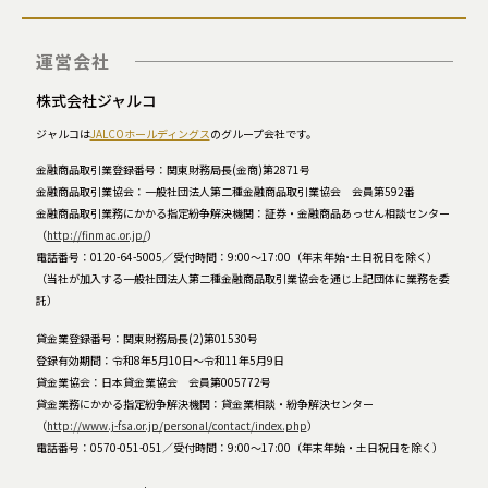
運営会社
株式会社ジャルコ
ジャルコは
JALCOホールディングス
のグループ会社です。
金融商品取引業登録番号：関東財務局長(金商)第2871号
金融商品取引業協会：一般社団法人第二種金融商品取引業協会 会員第592番
金融商品取引業務にかかる指定紛争解決機関：証券・金融商品あっせん相談センター
（
http://finmac.or.jp/
）
電話番号：0120-64-5005／受付時間：9:00～17:00（年末年始･土日祝日を除く）
（当社が加入する一般社団法人第二種金融商品取引業協会を通じ上記団体に業務を委
託）
貸金業登録番号：関東財務局長(2)第01530号
登録有効期間：令和8年5月10日～令和11年5月9日
貸金業協会：日本貸金業協会 会員第005772号
貸金業務にかかる指定紛争解決機関：貸金業相談・紛争解決センター
（
http://www.j-fsa.or.jp/personal/contact/index.php
）
電話番号：0570-051-051／受付時間：9:00～17:00（年末年始・土日祝日を除く）